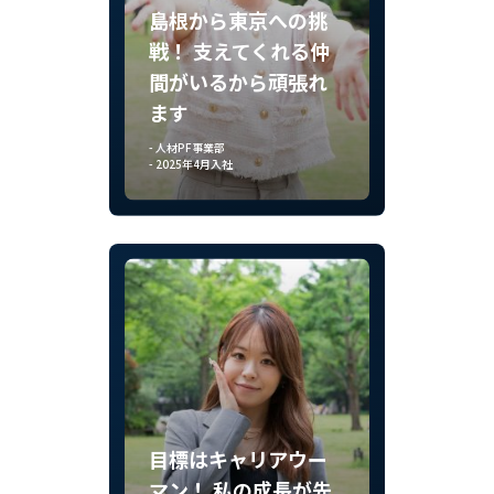
島根から東京への挑
戦！ 支えてくれる仲
間がいるから頑張れ
ます
- 人材PF事業部
- 2025年4月入社
目標はキャリアウー
マン！ 私の成長が先