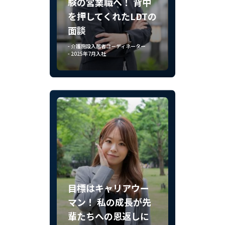
験の営業職へ！ 背中
を押してくれたLDTの
面談
- 介護施設入居者コーディネーター
- 2025年7月入社
目標はキャリアウー
マン！ 私の成長が先
輩たちへの恩返しに