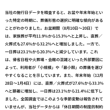
当社の施行日データを精査すると、お盆や年末年始とい
った特定の時期に、葬儀形態の選択に明確な傾向がある
ことがわかりました。お盆期間（8月10日〜20日）で
は、家族葬が平均11.9％から15.3％へと上昇し、直葬／
火葬式も27.6％から32.2％へと増加しました。一方で、
一日葬は23.1％から20.3％へと減少しています。これ
は、帰省日程や火葬場・会館の混雑といった外部要因に
よって、利用者が「小規模」や「最小限」の葬儀を選び
やすくなることを示しています。また、年末年始（12月
28日〜1月4日）には、直葬／火葬式が27.6％から33.3％
へと顕著に増加し、一日葬は23.1％から21.4％に低下し
ました。全国調査ではこのような季節変動は報告されて
いませんが、当社データからは「休日期間の制度的制約